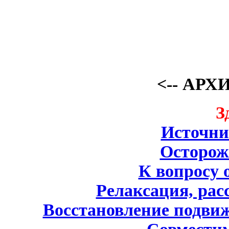
<-- АРХ
З
Источни
Осторож
К вопросу 
Релаксация, рас
Восcтановление подвиж