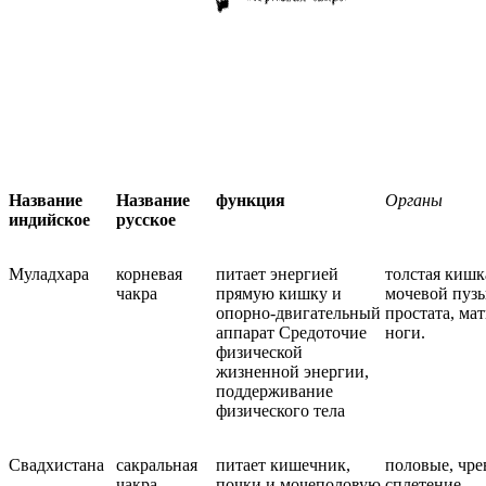
Название
Название
функция
Органы
индийское
русское
Муладхара
корневая
питает энергией
толстая кишк
чакра
прямую кишку и
мочевой пузы
опорно-двигательный
простата, мат
аппарат Средоточие
ноги.
физической
жизненной энергии,
поддерживание
физического тела
Свадхистана
сакральная
питает кишечник,
половые, чре
чакра
почки и мочеполовую
сплетение,