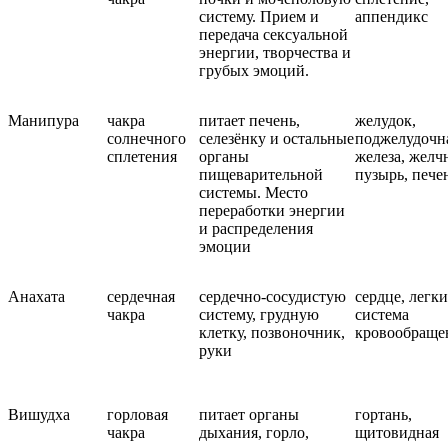
систему. Прием и
аппендикс
передача сексуальной
энергии, творчества и
грубых эмоций.
Манипура
чакра
питает печень,
желудок,
солнечного
селезёнку и остальные
поджелудочн
сплетения
органы
железа, жел
пищеварительной
пузырь, пече
системы. Место
переработки энергии
и распределения
эмоции
Анахата
сердечная
сердечно-сосудистую
сердце, легки
чакра
систему, грудную
система
клетку, позвоночник,
кровообраще
руки
Вишудха
горловая
питает органы
гортань,
чакра
дыхания, горло,
щитовидная