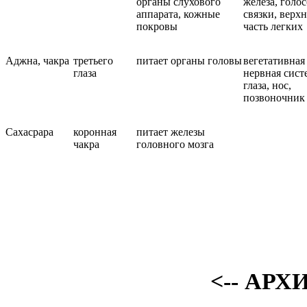
органы слухового
железа, голо
аппарата, кожные
связки, верхн
покровы
часть легких
Аджна, чакра
третьего
питает органы головы
вегетативная
глаза
нервная сист
глаза, нос,
позвоночник
Сахасрара
коронная
питает железы
чакра
головного мозга
<-- АРХ